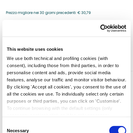
Prezzo migliore nei 30 giorni precedenti:
€
30,79
Quantità
This website uses cookies
Aggiungi al carrello
We use both technical and profiling cookies (with
consent), including those from third parties, in order to
personalise content and ads, provide social media
DESCRIZIONE
features, analyse our traffic and monitor visitor behaviour.
By clicking 'Accept all cookies', you consent to the use of
Ago microperfusore sterile, monouso, in blister singolo
all the cookies we use. To individually select only certain
“Peel-Pack”, cono rigido Luer Lock.
purposes or third parties, you can click on 'Customise'.
Ago a triplice affilatura e trattamento siliconico anti-
To continue browsing with the default settings (only
attrito.
necessary cookies) click on 'Use only necessary
Codice colore internazionale.
cookies'. For more information, please see our Cookie
Consent
Tubo di dimensioni ottimali per un volume residuo
Policy. The cookie settings can be updated at any time
Necessary
Selection