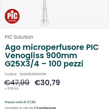
PIC Solution
Ago microperfusore PIC
Venogliss 900mm
G25X3/4 – 100 pezzi
Codice:
02043825900010
€
47,99
€
30,79
+ 22% IVA
Prezzo ivato:
€
37,56
Venduto in set da
1 Confezione