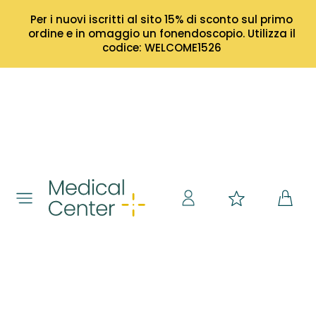
Per i nuovi iscritti al sito 15% di sconto sul primo
ordine e in omaggio un fonendoscopio. Utilizza il
codice: WELCOME1526