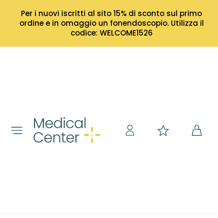
Per i nuovi iscritti al sito 15% di sconto sul primo
ordine e in omaggio un fonendoscopio. Utilizza il
codice: WELCOME1526