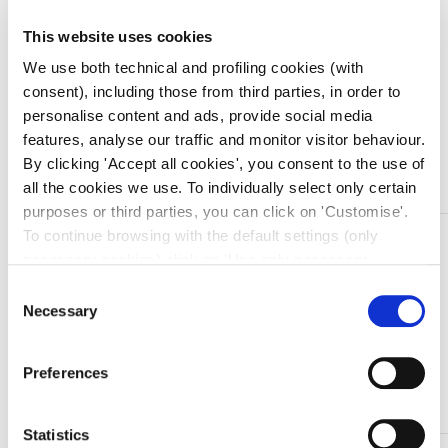
Prezzo migliore nei 30 giorni precedenti:
€
19,99
This website uses cookies
Quantità
We use both technical and profiling cookies (with
consent), including those from third parties, in order to
personalise content and ads, provide social media
features, analyse our traffic and monitor visitor behaviour.
Aggiungi al carrello
By clicking 'Accept all cookies', you consent to the use of
all the cookies we use. To individually select only certain
purposes or third parties, you can click on 'Customise'.
To continue browsing with the default settings (only
DESCRIZIONE
necessary cookies) click on 'Use only necessary
Ago microperfusore sterile monouso, apirogeno,
cookies'. For more information, please see our Cookie
Consent
atossico con sistema di sicurezza G25x20mm
Policy. The cookie settings can be updated at any time
Necessary
Selection
during navigation via the widget icon located at the
Lunghezza tubo: 30cm
bottom left of the screen.
Preferences
Colore: Arancio
Statistics