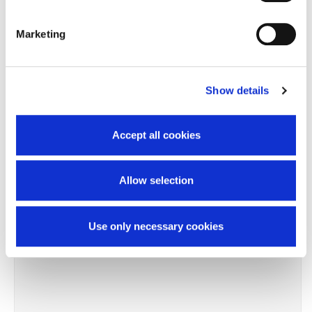
TI SERVONO INFORMAZIONI SU QUESTO
PRODOTTO?
Marketing
Chiedi informazioni
Show details
Prodotti correlati
Accept all cookies
Allow selection
-11%
Use only necessary cookies