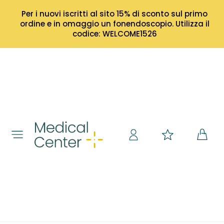
Per i nuovi iscritti al sito 15% di sconto sul primo
ordine e in omaggio un fonendoscopio. Utilizza il
codice: WELCOME1526