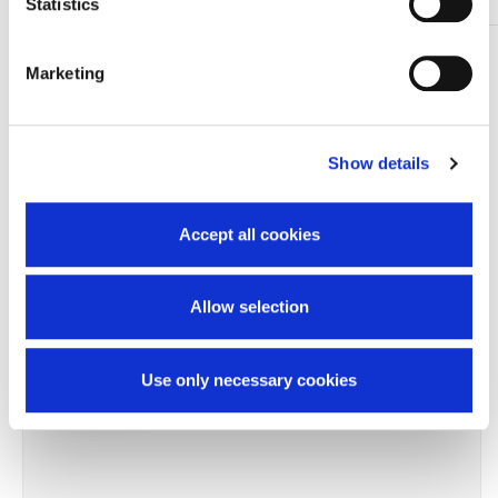
Statistics
TI SERVONO INFORMAZIONI SU QUESTO
Marketing
PRODOTTO?
Chiedi informazioni
Show details
Prodotti correlati
Accept all cookies
Allow selection
-15%
Use only necessary cookies