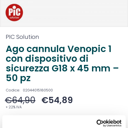
PIC Solution
Ago cannula Venopic 1
con dispositivo di
sicurezza G18 x 45 mm –
50 pz
Codice:
02044015180500
€
64,90
€
54,89
+ 22% IVA
Prezzo ivato:
€
66,97