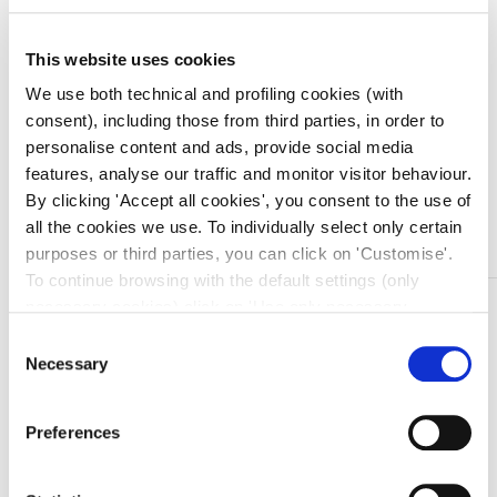
Venduto in set da
1 Confezione
This website uses cookies
Prezzo migliore nei 30 giorni precedenti:
€
54,89
We use both technical and profiling cookies (with
Quantità
consent), including those from third parties, in order to
personalise content and ads, provide social media
features, analyse our traffic and monitor visitor behaviour.
By clicking 'Accept all cookies', you consent to the use of
Aggiungi al carrello
all the cookies we use. To individually select only certain
purposes or third parties, you can click on 'Customise'.
To continue browsing with the default settings (only
DESCRIZIONE
necessary cookies) click on 'Use only necessary
cookies'. For more information, please see our Cookie
Ago cannula monovia, sterile monouso,apirogeno,
Consent
Policy. The cookie settings can be updated at any time
Necessary
atossico con sistema di sicurezza. G18 x 45 mm
Selection
during navigation via the widget icon located at the
bottom left of the screen.
Lunghezza: 45 mm
Preferences
Colore: Verde