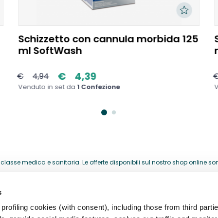
Schizzetto con cannula morbida 125
ml SoftWash
€
4,39
€
4,94
Venduto in set da
1 Confezione
V
lasse medica e sanitaria. Le offerte disponibili sul nostro shop online sono 
acquistati per la loro attività professionale.
s
HELP CENTER
rofiling cookies (with consent), including those from third partie