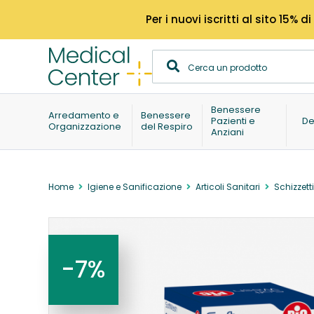
Per i nuovi iscritti al sito 15
Benessere
Arredamento e
Benessere
Pazienti e
De
Organizzazione
del Respiro
Anziani
Home
Igiene e Sanificazione
Articoli Sanitari
Schizzetti
-7%