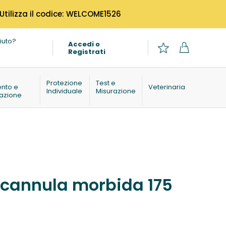
 Utilizza il codice: WELCOME1526
iuto?
Accedi o
Registrati
o
Protezione
Test e
ento e
Veterinaria
Individuale
Misurazione
azione
 cannula morbida 175