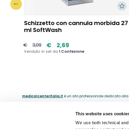
a 70
Schizzetto con cannula morbida 27
ml SoftWash
€
2,69
€
3,09
Venduto in set da
1 Confezione
medicalcenteritalia.it
è un sito professionale dedicato alla c
This website uses cookie
ABOUT
We use both technical and p