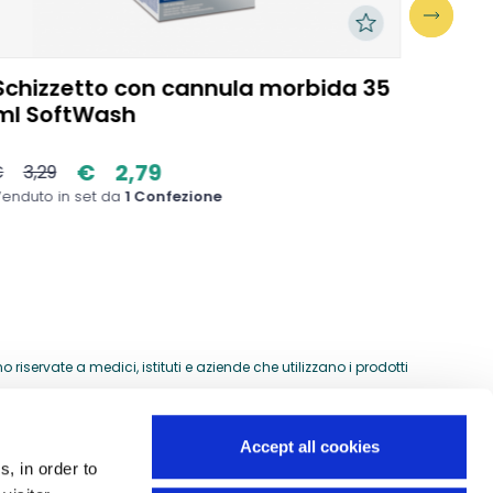
Schizzetto con cannula morbida 35
Schi
ml SoftWash
250m
€
2,79
€
3,29
€
6,4
enduto in set da
1 Confezione
Venduto
riservate a medici, istituti e aziende che utilizzano i prodotti
Accept all cookies
s, in order to
Guida all'acquisto