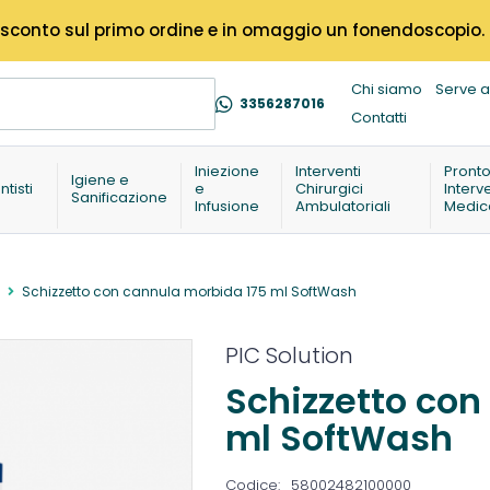
% di sconto sul primo ordine e in omaggio un fonendoscopio.
Chi siamo
Serve a
3356287016
Contatti
Iniezione
Interventi
Pront
Igiene e
ntisti
e
Chirurgici
Interv
Sanificazione
Infusione
Ambulatoriali
Medic
Schizzetto con cannula morbida 175 ml SoftWash
PIC Solution
Schizzetto con
ml SoftWash
Codice:
58002482100000