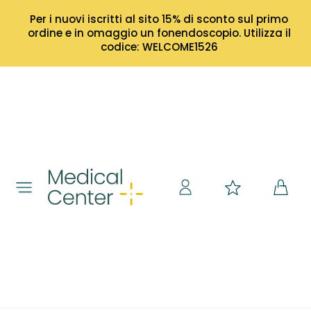
Per i nuovi iscritti al sito 15% di sconto sul primo
ordine e in omaggio un fonendoscopio. Utilizza il
codice: WELCOME1526