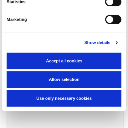
Statistics
TI SERVONO INFORMAZIONI SU QUESTO
PRODOTTO?
Marketing
Chiedi informazioni
Show details
Prodotti correlati
Accept all cookies
Allow selection
Terminato
Use only necessary cookies