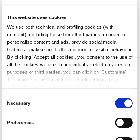
Quantità
This website uses cookies
We use both technical and profiling cookies (with
consent), including those from third parties, in order to
Aggiungi al carrello
personalise content and ads, provide social media
features, analyse our traffic and monitor visitor behaviour.
By clicking 'Accept all cookies', you consent to the use of
all the cookies we use. To individually select only certain
DESCRIZIONE
purposes or third parties, you can click on 'Customise'.
IntimWash
To continue browsing with the default settings (only
necessary cookies) click on 'Use only necessary
Le docce vaginali a cannula rigida sono indicate per
cookies'. For more information, please see our Cookie
Consent
irrigazioni vaginali e intestinali.
Policy. The cookie settings can be updated at any time
Necessary
Selection
Sono realizzate in materiale atossico, resistente ed
during navigation via the widget icon located at the
elastico, possono essere sterilizzate a freddo,
bottom left of the screen.
facilitando così l’igiene del prodotto.
Preferences
Fornite di cannula grande, piccola e raccordo.