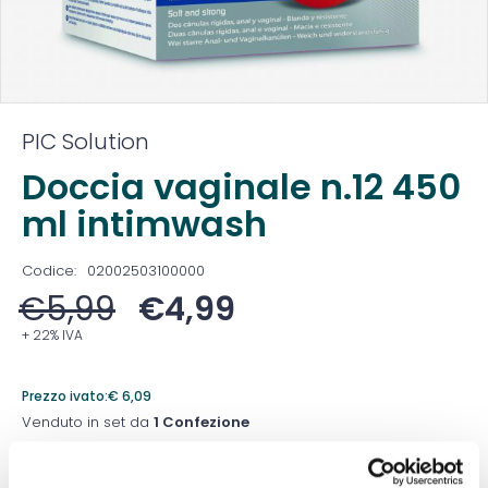
PIC Solution
Doccia vaginale n.12 450
ml intimwash
Codice:
02002503100000
€
5,99
€
4,99
+ 22% IVA
Prezzo ivato:
€
6,09
Venduto in set da
1 Confezione
Prezzo migliore nei 30 giorni precedenti:
€
4,99