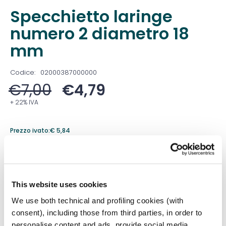
Specchietto laringe
numero 2 diametro 18
mm
Codice:
02000387000000
€
7,00
€
4,79
+ 22% IVA
Prezzo ivato:
€
5,84
Venduto in set da
1 Confezione
Prezzo migliore nei 30 giorni precedenti:
€
4,79
This website uses cookies
Quantità
We use both technical and profiling cookies (with
consent), including those from third parties, in order to
personalise content and ads, provide social media