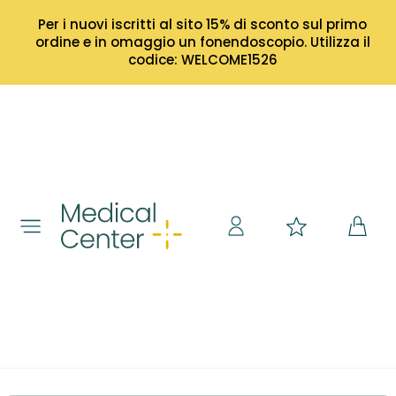
Per i nuovi iscritti al sito 15% di sconto sul primo
ordine e in omaggio un fonendoscopio. Utilizza il
codice: WELCOME1526