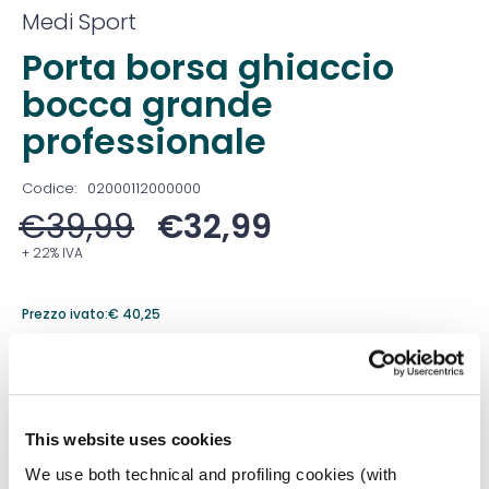
Medi Sport
Porta borsa ghiaccio
bocca grande
professionale
Codice:
02000112000000
€
39,99
€
32,99
+ 22% IVA
Prezzo ivato:
€
40,25
Venduto in set da
1 Confezione
Prezzo migliore nei 30 giorni precedenti:
€
32,99
This website uses cookies
Quantità
We use both technical and profiling cookies (with