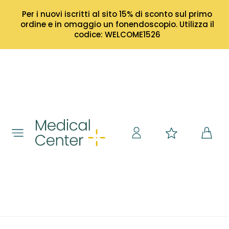
Per i nuovi iscritti al sito 15% di sconto sul primo
ordine e in omaggio un fonendoscopio. Utilizza il
codice: WELCOME1526