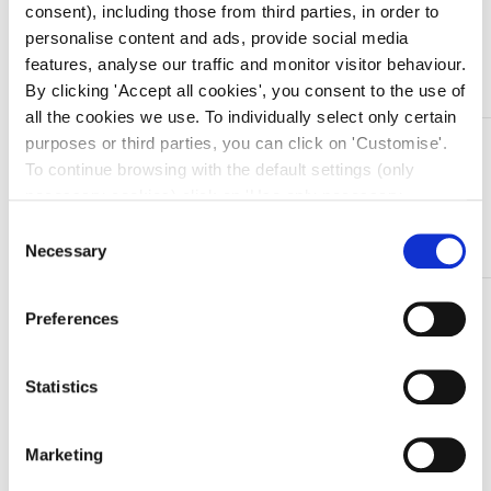
consent), including those from third parties, in order to
personalise content and ads, provide social media
Aggiungi al carrello
features, analyse our traffic and monitor visitor behaviour.
By clicking 'Accept all cookies', you consent to the use of
all the cookies we use. To individually select only certain
purposes or third parties, you can click on 'Customise'.
DESCRIZIONE
To continue browsing with the default settings (only
Il porta borsa ghiaccio neoprene è di estrema
necessary cookies) click on 'Use only necessary
comodità, favorisce l’applicazione della borsa del
cookies'. For more information, please see our Cookie
Consent
ghiaccio nelle parti traumatizzate.
Policy. The cookie settings can be updated at any time
Necessary
Selection
during navigation via the widget icon located at the
bottom left of the screen.
TI SERVONO INFORMAZIONI SU QUESTO
Preferences
PRODOTTO?
Chiedi informazioni
Statistics
Marketing
Prodotti correlati