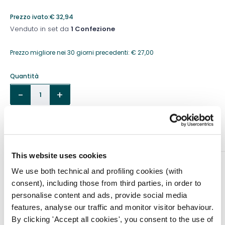
Prezzo ivato:
€
32,94
Venduto in set da
1 Confezione
Prezzo migliore nei 30 giorni precedenti:
€
27,00
Quantità
Aggiungi al carrello
This website uses cookies
DESCRIZIONE
We use both technical and profiling cookies (with
Gambaletti, calze e collant progettati per le donne
consent), including those from third parties, in order to
dinamiche di oggi che necessitano di una
personalise content and ads, provide social media
compressione elastica senza rinunciare allo stile.
features, analyse our traffic and monitor visitor behaviour.
By clicking 'Accept all cookies', you consent to the use of