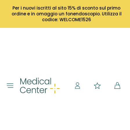
Per i nuovi iscritti al sito 15% di sconto sul primo
ordine e in omaggio un fonendoscopio. Utilizza il
codice: WELCOME1526