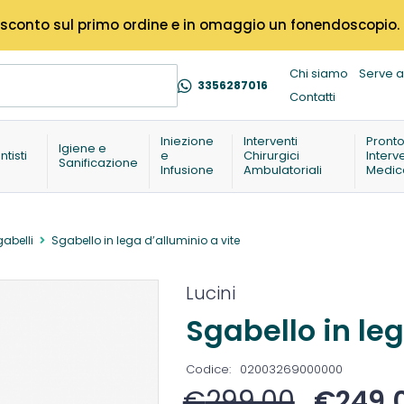
% di sconto sul primo ordine e in omaggio un fonendoscopio.
Chi siamo
Serve a
3356287016
Contatti
Iniezione
Interventi
Pront
Igiene e
ntisti
e
Chirurgici
Interv
Sanificazione
Infusione
Ambulatoriali
Medic
abelli
Sgabello in lega d’alluminio a vite
Lucini
Sgabello in leg
Codice:
02003269000000
€
299,00
€
249,