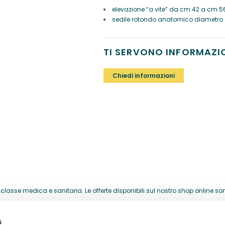
elevazione “a vite” da cm 42 a cm 56
sedile rotondo anatomico diametro 
TI SERVONO INFORMAZI
Chiedi informazioni
lasse medica e sanitaria. Le offerte disponibili sul nostro shop online sono 
acquistati per la loro attività professionale.
s