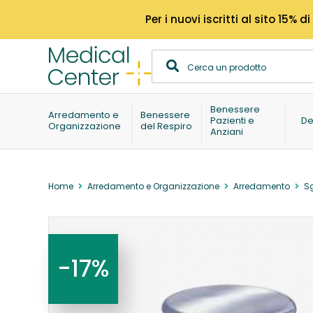
Per i nuovi iscritti al sito 15
Benessere
Arredamento e
Benessere
Pazienti e
De
Organizzazione
del Respiro
Anziani
Home
Arredamento e Organizzazione
Arredamento
Sg
-17%