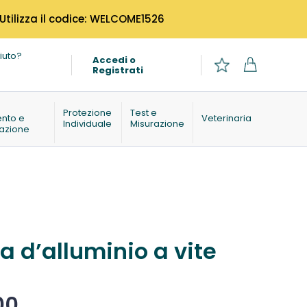
 Utilizza il codice: WELCOME1526
iuto?
Accedi o
Registrati
o
Protezione
Test e
ento e
Veterinaria
Individuale
Misurazione
azione
a d’alluminio a vite
00