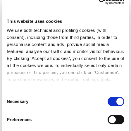
cm 80x40x180h
Codice:
02003884000000
This website uses cookies
€
999,00
€
955,00
We use both technical and profiling cookies (with
+ 22% IVA
consent), including those from third parties, in order to
personalise content and ads, provide social media
Prezzo ivato:
€
1.165,10
features, analyse our traffic and monitor visitor behaviour.
Venduto in set da
1 Confezione
By clicking 'Accept all cookies', you consent to the use of
all the cookies we use. To individually select only certain
Prezzo migliore nei 30 giorni precedenti:
€
955,00
purposes or third parties, you can click on 'Customise'.
To continue browsing with the default settings (only
Quantità
necessary cookies) click on 'Use only necessary
cookies'. For more information, please see our Cookie
Consent
Policy. The cookie settings can be updated at any time
Necessary
Selection
during navigation via the widget icon located at the
Aggiungi al carrello
bottom left of the screen.
Preferences