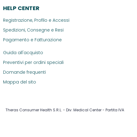
HELP CENTER
Registrazione, Profilo e Accessi
Spedizioni, Consegne e Resi
Pagamento e Fatturazione
Guida all'acquisto
Preventivi per ordini speciali
Domande frequenti
Mappa del sito
Theras Consumer Health S.R.L. - Div. Medical Center - Partita IVA
14304560965
Informativa cookie
|
Condizioni di vendita
|
Privacy
policy