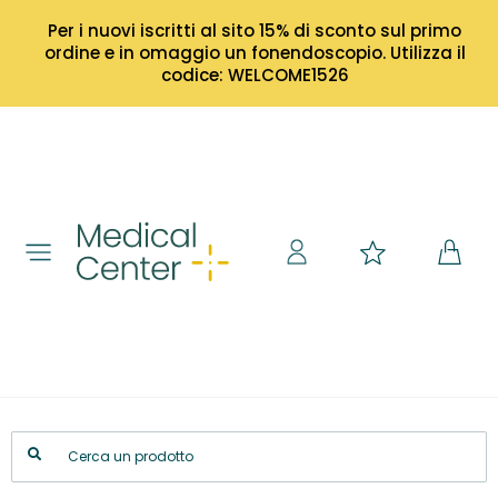
Per i nuovi iscritti al sito 15% di sconto sul primo
ordine e in omaggio un fonendoscopio. Utilizza il
codice: WELCOME1526