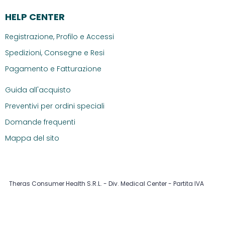
HELP CENTER
Registrazione, Profilo e Accessi
Spedizioni, Consegne e Resi
Pagamento e Fatturazione
Guida all'acquisto
Preventivi per ordini speciali
Domande frequenti
Mappa del sito
Theras Consumer Health S.R.L. - Div. Medical Center - Partita IVA
14304560965
Informativa cookie
|
Condizioni di vendita
|
Privacy
policy