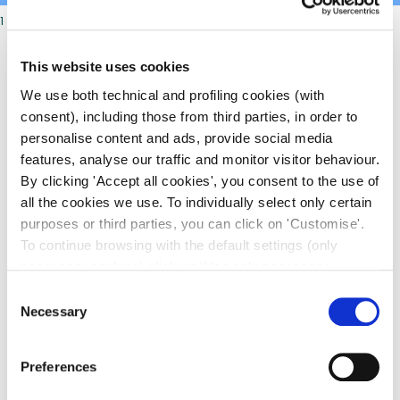
1
This website uses cookies
We use both technical and profiling cookies (with
consent), including those from third parties, in order to
personalise content and ads, provide social media
features, analyse our traffic and monitor visitor behaviour.
Sei un professionista
By clicking 'Accept all cookies', you consent to the use of
all the cookies we use. To individually select only certain
della salute?
Scopri gli
purposes or third parties, you can click on 'Customise'.
To continue browsing with the default settings (only
sconti a te dedicati.
necessary cookies) click on 'Use only necessary
cookies'. For more information, please see our Cookie
Consent
Policy. The cookie settings can be updated at any time
Necessary
Selection
during navigation via the widget icon located at the
Accedi o registrati
bottom left of the screen.
Preferences