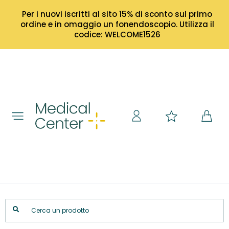
Per i nuovi iscritti al sito 15% di sconto sul primo
ordine e in omaggio un fonendoscopio. Utilizza il
codice: WELCOME1526