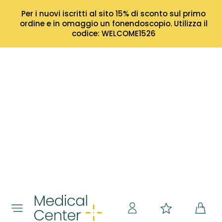
Per i nuovi iscritti al sito 15% di sconto sul primo
ordine e in omaggio un fonendoscopio. Utilizza il
codice: WELCOME1526