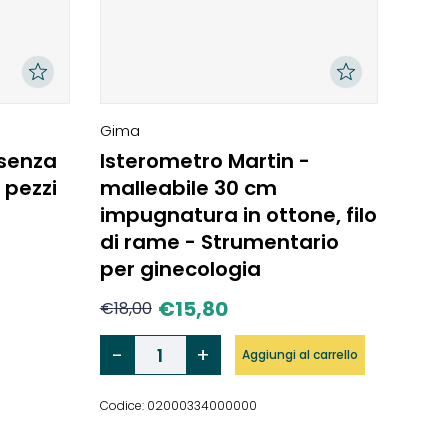
Gima
 senza
Isterometro Martin -
5 pezzi
malleabile 30 cm
impugnatura in ottone, filo
di rame - Strumentario
per ginecologia
€
15,80
€
18,00
Aggiungi al carrello
Codice: 02000334000000