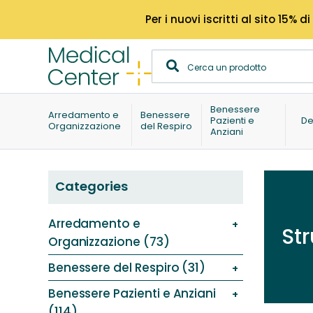
Per i nuovi iscritti al sito 15
Benessere
Arredamento e
Benessere
Pazienti e
De
Organizzazione
del Respiro
Anziani
Categories
Arredamento e
Str
Organizzazione (73)
Benessere del Respiro (31)
Benessere Pazienti e Anziani
(114)