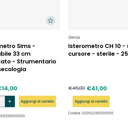
Gima
metro Sims -
Isterometro CH 10 -
bile 33 cm
cursore - sterile - 2
ato - Strumentario
necologia
€
14,00
€
41,00
€
45,00
Aggiungi al carrello
Aggiungi al carrello
Codice: 02002230000000
2000333000000