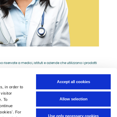
riservate a medici, istituti e aziende che utilizzano i prodotti
Accept all cookies
s, in order to
Guida all'acquisto
visitor
si
Allow selection
e. To
Preventivi per ordini speciali
continue
Domande frequenti
ookies'. For
Use only necessary cookies
Mappa del sito