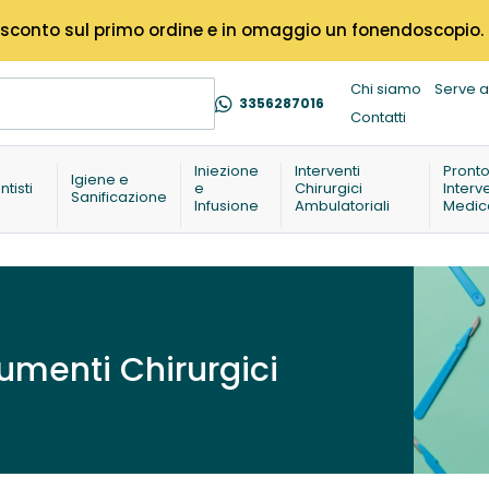
% di sconto sul primo ordine e in omaggio un fonendoscopio.
Chi siamo
Serve a
3356287016
Contatti
Iniezione
Interventi
Pront
Igiene e
ntisti
e
Chirurgici
Interv
Sanificazione
Infusione
Ambulatoriali
Medic
umenti Chirurgici