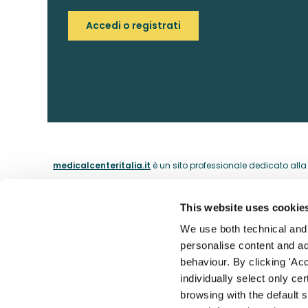
Accedi o registrati
medicalcenteritalia.it
è un sito professionale dedicato alla c
This website uses cookie
ABOUT
We use both technical and p
personalise content and ads
La nostra 
behaviour. By clicking 'Acc
Il catalogo dei medici dal 1974.
individually select only ce
I nostri m
browsing with the default 
Contatti