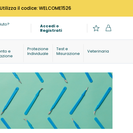
 Utilizza il codice: WELCOME1526
iuto?
Accedi o
Registrati
o
Protezione
Test e
ento e
Veterinaria
Individuale
Misurazione
azione