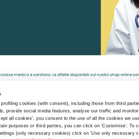
lasse medica e sanitaria. Le offerte disponibili sul nostro shop online sono 
acquistati per la loro attività professionale.
s
HELP CENTER
rofiling cookies (with consent), including those from third partie
, provide social media features, analyse our traffic and monitor 
storia
Registrazione, Profilo e Acces
ept all cookies', you consent to the use of all the cookies we us
rtain purposes or third parties, you can click on 'Customise'. To 
archi
Spedizioni, Consegne e Resi
settings (only necessary cookies) click on 'Use only necessary c
Pagamento e Fatturazione