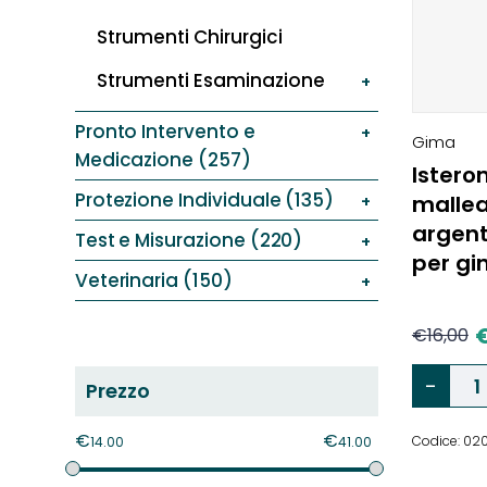
Strumenti Chirurgici
Strumenti Esaminazione
Pronto Intervento e
Gima
Medicazione (257)
Istero
Protezione Individuale (135)
mallea
argent
Test e Misurazione (220)
per gi
Veterinaria (150)
€
16,00
Prezzo
€
€
Codice: 0
14.00
41.00