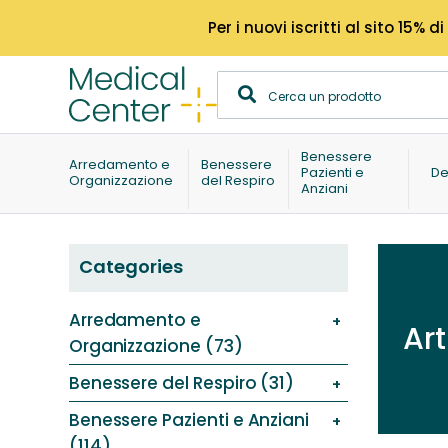
Per i nuovi iscritti al sito 15
Benessere
Arredamento e
Benessere
Pazienti e
De
Organizzazione
del Respiro
Anziani
Categories
Arredamento e
Art
Organizzazione (73)
Benessere del Respiro (31)
Benessere Pazienti e Anziani
(114)