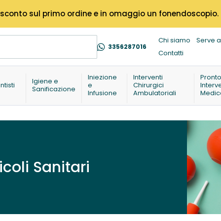
% di sconto sul primo ordine e in omaggio un fonendoscopio.
Chi siamo
Serve a
3356287016
Contatti
Iniezione
Interventi
Pront
Igiene e
ntisti
e
Chirurgici
Interv
Sanificazione
Infusione
Ambulatoriali
Medic
icoli Sanitari