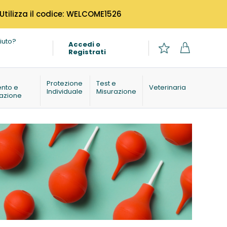
 Utilizza il codice: WELCOME1526
iuto?
Accedi o
Registrati
o
Protezione
Test e
ento e
Veterinaria
Individuale
Misurazione
azione