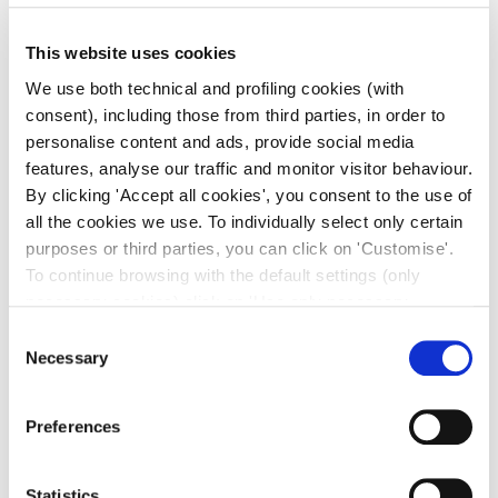
This website uses cookies
We use both technical and profiling cookies (with
consent), including those from third parties, in order to
personalise content and ads, provide social media
features, analyse our traffic and monitor visitor behaviour.
By clicking 'Accept all cookies', you consent to the use of
all the cookies we use. To individually select only certain
purposes or third parties, you can click on 'Customise'.
To continue browsing with the default settings (only
necessary cookies) click on 'Use only necessary
cookies'. For more information, please see our Cookie
Consent
Policy. The cookie settings can be updated at any time
Necessary
Selection
during navigation via the widget icon located at the
bottom left of the screen.
Preferences
Statistics