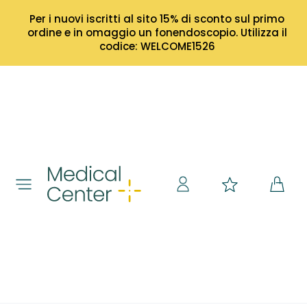
Per i nuovi iscritti al sito 15% di sconto sul primo
ordine e in omaggio un fonendoscopio. Utilizza il
codice: WELCOME1526